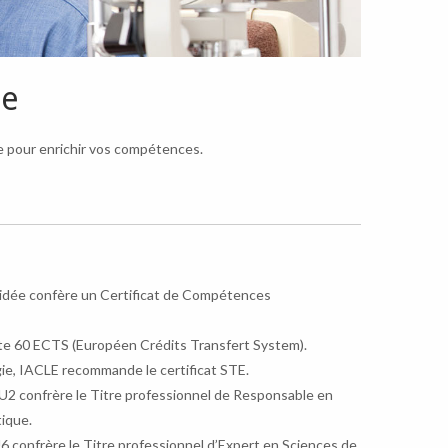
ie
e pour enrichir vos compétences.
lidée confère un Certificat de Compétences
e 60 ECTS (Européen Crédits Transfert System).
gie, IACLE recommande le certificat STE.
 U2 confrère le Titre professionnel de Responsable en
ique.
U6 confrère le Titre professionnel d’Expert en Sciences de