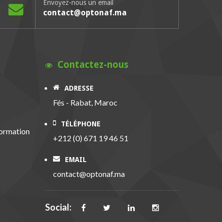
Envoyez-nous un email
contact@optonaf.ma
n
Contactez-nous
ADRESSE
Fés - Rabat, Maroc
TÉLÉPHONE
formation
+212 (0) 671 19 46 51
EMAIL
contact@optonaf.ma
Social: