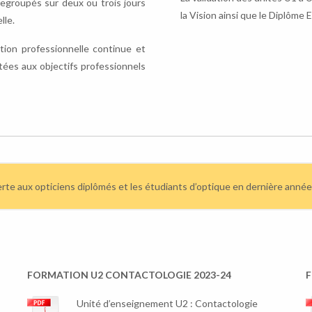
egroupés sur deux ou trois jours
la Vision ainsi que le Diplôm
lle.
tion professionnelle continue et
ées aux objectifs professionnels
verte aux opticiens diplômés et les étudiants d’optique en dernière anné
FORMATION U2 CONTACTOLOGIE 2023-24
F
Unité d’enseignement U2 : Contactologie